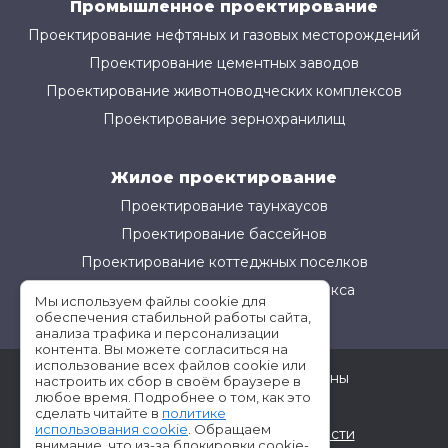
Промышленное проектирование
Проектирование нефтяных и газовых месторождений
Проектирование цементных заводов
Проектирование животноводческих комплексов
Проектирование зернохранилищ
Жилое проектирование
Проектирование таунхаусов
Проектирование бассейнов
Проектирование коттеджных поселков
Проектирование жилого комплекса
Мы используем файлы cookie для
обеспечения стабильной работы сайта,
анализа трафика и персонализации
контента. Вы можете согласиться на
использование всех файлов cookie или
©АМ-Проект все права защищены
настроить их сбор в своём браузере в
любое время. Подробнее о том, как это
Условия использования
сделать читайте в
политике
использования cookie
. Обращаем
Политика конфиденциальности
внимание, что из-за блокировки cookie-