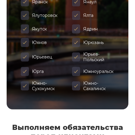
Яранск
Янаул
Ялуторовск
Ялта
Якутск
Ядрин
Юхнов
Юрюзань
Юрьев-
Юрьевец
Польский
Юрга
Южноуральск
Южно-
Южно-
Сухокумск
Сахалинск
Выполняем обязательства