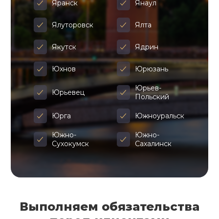
Яранск
Янаул
Ялуторовск
Ялта
Якутск
Ядрин
Юхнов
Юрюзань
Юрьев-
Юрьевец
Польский
Юрга
Южноуральск
Южно-
Южно-
Сухокумск
Сахалинск
Выполняем обязательства