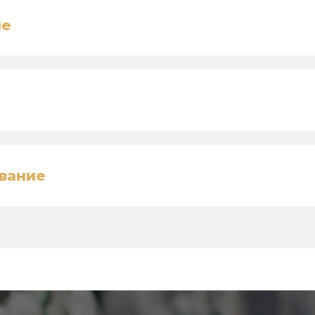
ие
вание