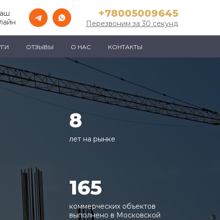
+78005009645
Ваш
лайн
Перезвоним за 30 секунд
УГИ
ОТЗЫВЫ
О НАС
КОНТАКТЫ
8
лет на рынке
165
коммерческих объектов
выполнено в Московской