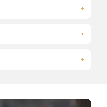
+
+
+