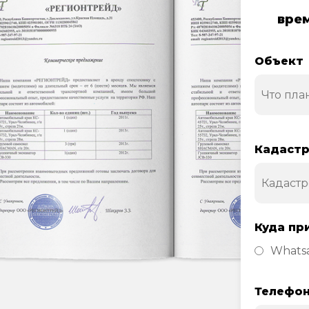
врем
Объект
Кадастр
Куда пр
Whats
Телефо