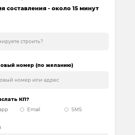
я составления - около 15 минут
овый номер (по желанию)
ислать КП?
app
Email
SMS
н