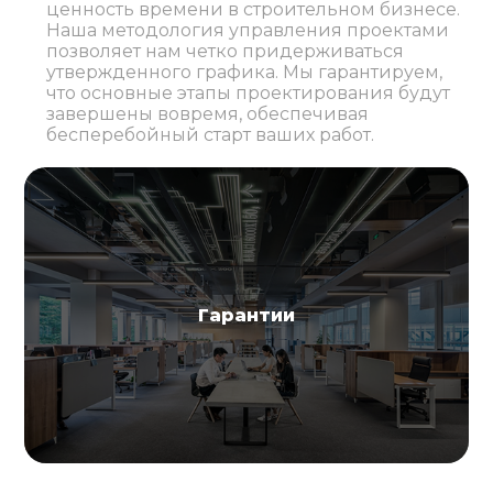
ценность времени в строительном бизнесе.
Наша методология управления проектами
позволяет нам четко придерживаться
утвержденного графика. Мы гарантируем,
что основные этапы проектирования будут
завершены вовремя, обеспечивая
бесперебойный старт ваших работ.
Гарантии