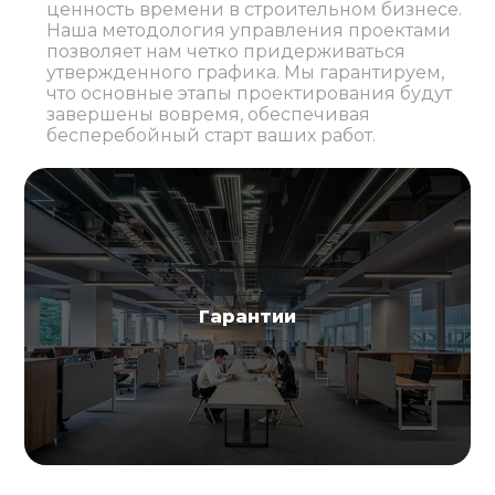
ценность времени в строительном бизнесе.
Наша методология управления проектами
позволяет нам четко придерживаться
утвержденного графика. Мы гарантируем,
что основные этапы проектирования будут
завершены вовремя, обеспечивая
бесперебойный старт ваших работ.
Гарантии