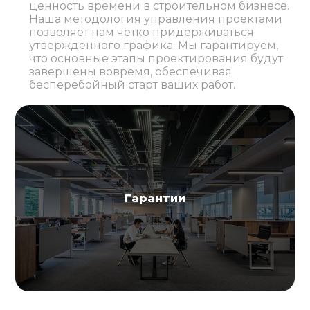
ценность времени в строительном бизнесе.
Наша методология управления проектами
позволяет нам четко придерживаться
утвержденного графика. Мы гарантируем,
что основные этапы проектирования будут
завершены вовремя, обеспечивая
бесперебойный старт ваших работ.
Гарантии