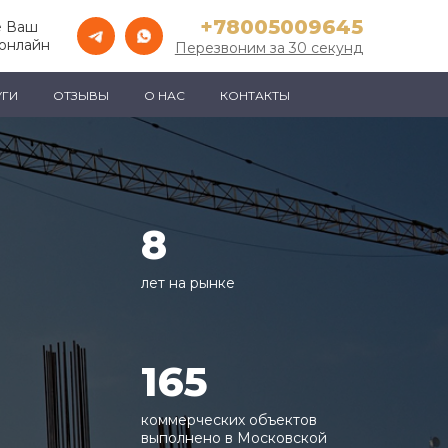
+78005009645
е Ваш
онлайн
Перезвоним за 30 секунд
УГИ
ОТЗЫВЫ
О НАС
КОНТАКТЫ
8
лет на рынке
165
коммерческих объектов
выполнено в Московской