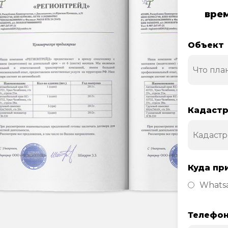
врем
Объект
Кадастр
Куда пр
Whats
Телефо