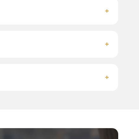
+
+
+