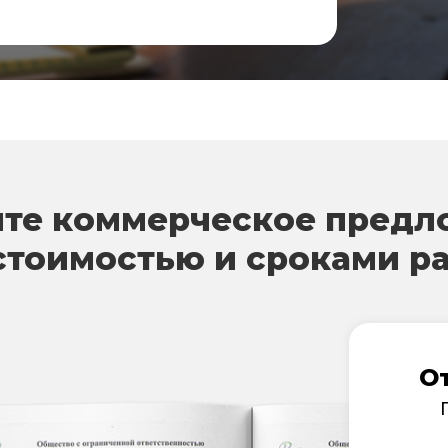
те коммерческое предл
стоимостью и сроками р
О