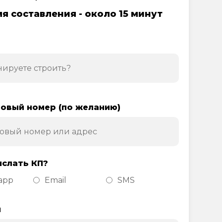
я составления - около 15 минут
овый номер (по желанию)
ислать КП?
app
Email
SMS
н