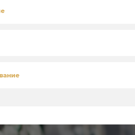
ие
вание