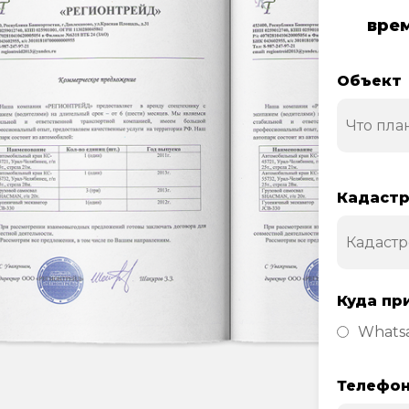
врем
Объект
Кадастр
Куда пр
Whats
Телефо