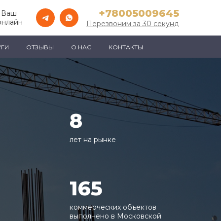
+78005009645
 Ваш
онлайн
Перезвоним за 30 секунд
УГИ
ОТЗЫВЫ
О НАС
КОНТАКТЫ
8
лет на рынке
165
коммерческих объектов
выполнено в Московской