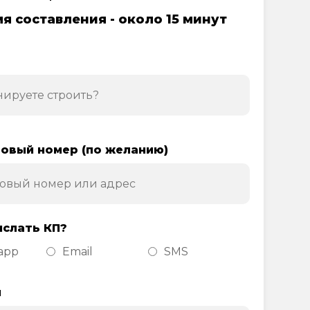
я составления - около 15 минут
овый номер (по желанию)
ислать КП?
app
Email
SMS
н