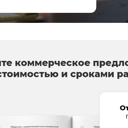
те коммерческое предл
стоимостью и сроками р
О