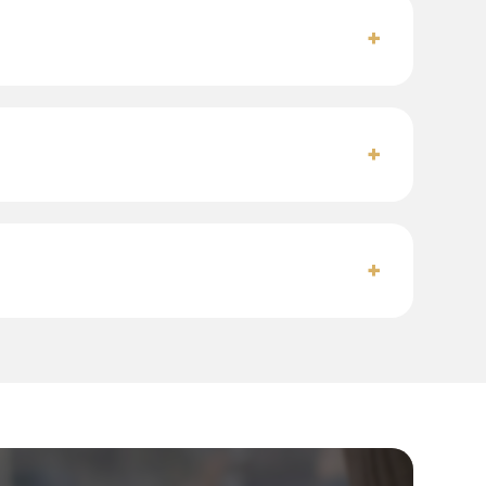
+
+
+