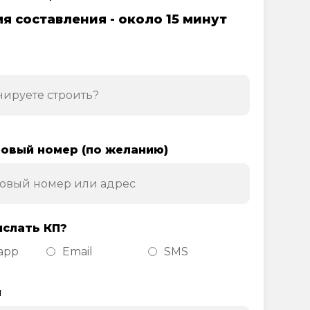
я составления - около 15 минут
овый номер (по желанию)
ислать КП?
app
Email
SMS
н