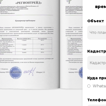
врем
Объект
Кадастр
Куда пр
Whats
Телефо