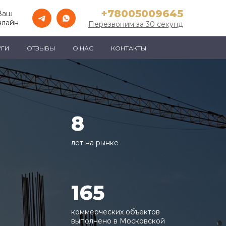
+78005009645
Ваш
нлайн
Перезвоним за 30 секунд
УГИ
ОТЗЫВЫ
О НАС
КОНТАКТЫ
8
лет на рынке
165
коммерческих объектов
выполнено в Московской