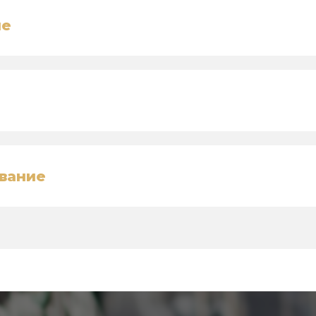
ие
вание