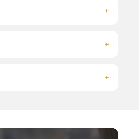
+
+
+