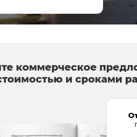
те коммерческое предл
стоимостью и сроками р
О