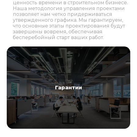
ценность времени в строительном бизнесе.
Наша методология управления проектами
позволяет нам четко придерживаться
утвержденного графика. Мы гарантируем,
что основные этапы проектирования будут
завершены вовремя, обеспечивая
бесперебойный старт ваших работ.
Гарантии