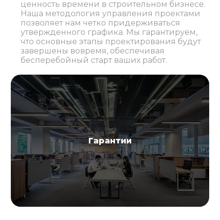
ценность времени в строительном бизнесе.
Наша методология управления проектами
позволяет нам четко придерживаться
утвержденного графика. Мы гарантируем,
что основные этапы проектирования будут
завершены вовремя, обеспечивая
бесперебойный старт ваших работ.
Гарантии