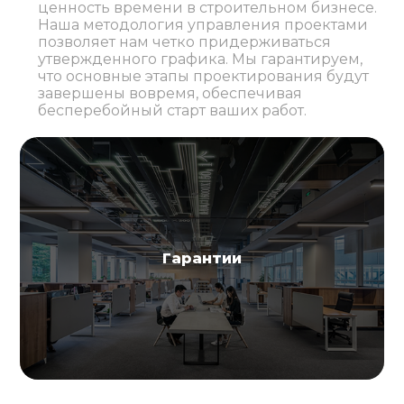
ценность времени в строительном бизнесе.
Наша методология управления проектами
позволяет нам четко придерживаться
утвержденного графика. Мы гарантируем,
что основные этапы проектирования будут
завершены вовремя, обеспечивая
бесперебойный старт ваших работ.
Гарантии