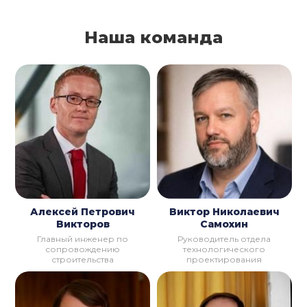
Наша команда
Алексей Петрович
Виктор Николаевич
Викторов
Самохин
Главный инженер по
Руководитель отдела
сопровождению
технологического
строительства
проектирования