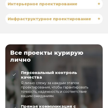
+
Интерьерное проектирование
+
Инфраструктурное проектирование
Все проекты курирую
лично
Персональный контроль
качества
Я лично слежу за каждым этапом
проектирования, чтобы гарантировать
точность, надежность и соответствие
вашим ожиданиям.
Прямая коммуникация с