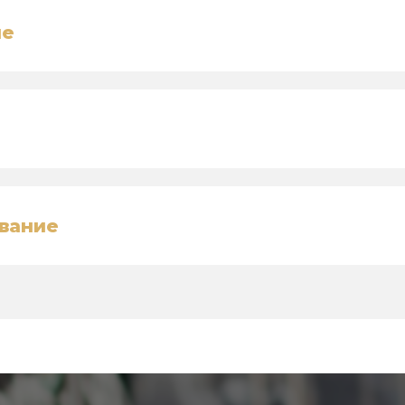
ие
вание