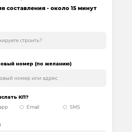
я составления - около 15 минут
овый номер (по желанию)
ислать КП?
app
Email
SMS
н