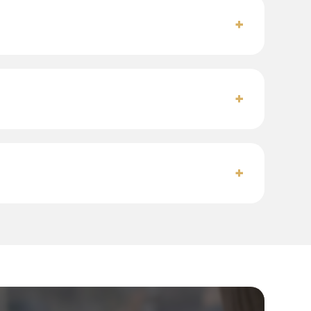
+
+
+