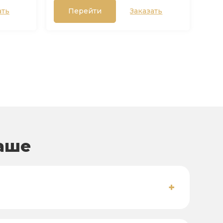
ать
Перейти
Заказать
баше
+