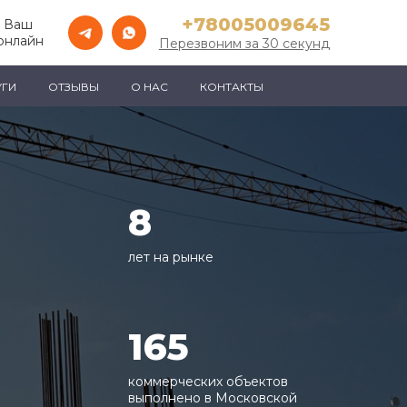
+78005009645
е Ваш
онлайн
Перезвоним за 30 секунд
УГИ
ОТЗЫВЫ
О НАС
КОНТАКТЫ
8
лет на рынке
165
коммерческих объектов
выполнено в Московской