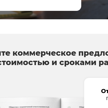
те коммерческое предл
стоимостью и сроками р
О