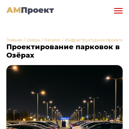
Главная
/
Озёры
/
Каталог
/
Инфраструктурное проектиро
Проектирование парковок в
Озёрах