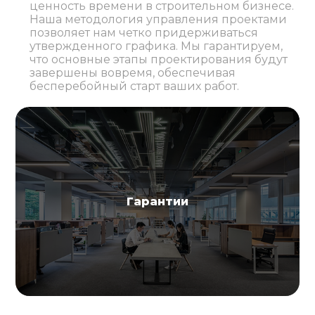
ценность времени в строительном бизнесе.
Наша методология управления проектами
позволяет нам четко придерживаться
утвержденного графика. Мы гарантируем,
что основные этапы проектирования будут
завершены вовремя, обеспечивая
бесперебойный старт ваших работ.
Гарантии