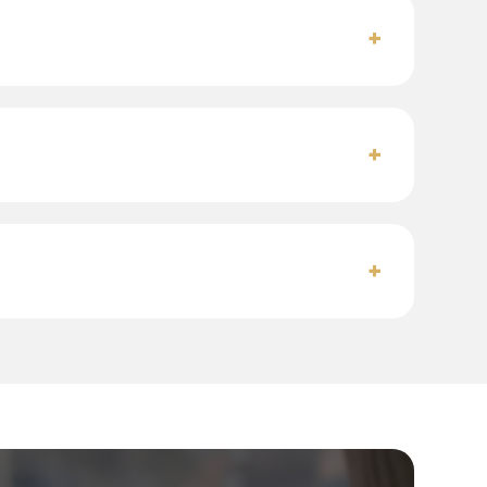
+
+
+