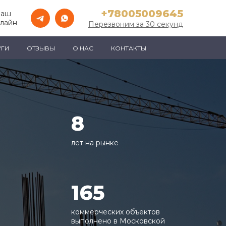
+78005009645
Ваш
нлайн
Перезвоним за 30 секунд
УГИ
ОТЗЫВЫ
О НАС
КОНТАКТЫ
8
лет на рынке
165
коммерческих объектов
выполнено в Московской