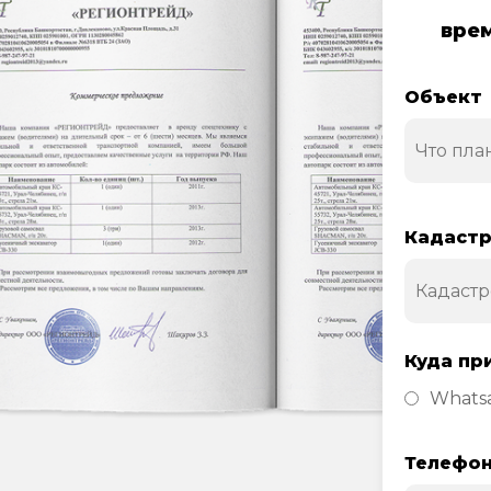
врем
Объект
Кадастр
Куда пр
Whats
Телефо