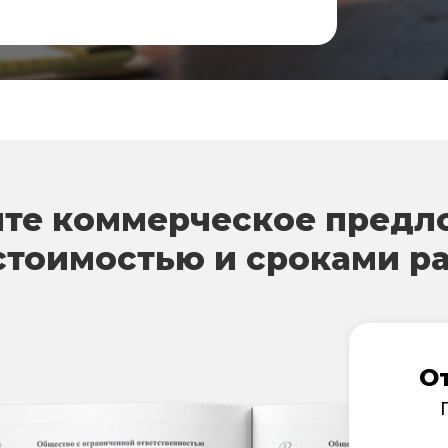
те коммерческое предл
стоимостью и сроками р
О