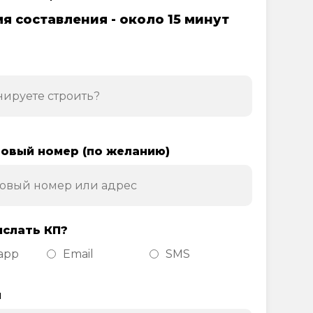
я составления - около 15 минут
овый номер (по желанию)
ислать КП?
app
Email
SMS
н