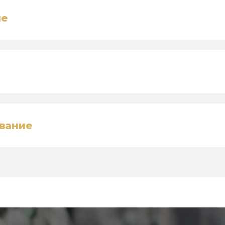
ие
вание