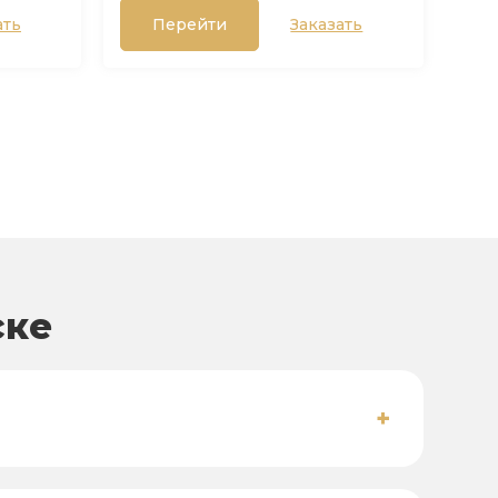
ать
Перейти
Заказать
ске
+