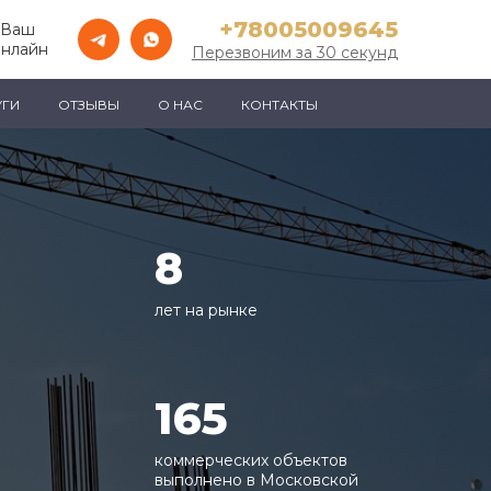
+78005009645
 Ваш
онлайн
Перезвоним за 30 секунд
УГИ
ОТЗЫВЫ
О НАС
КОНТАКТЫ
8
лет на рынке
165
коммерческих объектов
выполнено в Московской