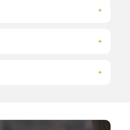
+
+
+