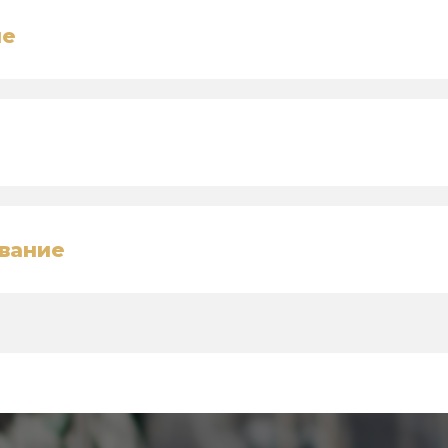
ие
вание