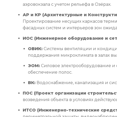
аэровокзала с учетом рельефа в Озёрах.
АР и КР (Архитектурные и Конструкт
Проектирование несущих каркасов терми
фасадных систем и интерьеров зон ожид
ИОС (Инженерное оборудование и сет
ОВИК:
Системы вентиляции и кондиц
поддержания микроклимата в залах вы
ЭОМ:
Силовое электрооборудование и 
обеспечение полос.
ВК:
Водоснабжение, канализация и си
ПОС (Проект организации строительст
возведения объекта в условиях действую
ИТСО (Инженерно-технические средст
периметральной защиты, видеонаблюден