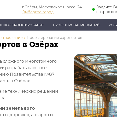
г.Озёры, Московское шоссе, 24
Задайте В
вопрос он
Выберите город
ЖИЛОЕ ПРОЕКТИРОВАНИЕ
ПРОЕКТИРОВАНИЕ ЗДАНИЙ
УСЛ
ектирование
/
Проектирование аэропортов
ртов в Озёрах
а сложного многотомного
кт
разрабатывают все
ению Правительства №87
м в в Озёрах:
ие технических решений
ка.
ии земельного
ых дорожек, ангаров и