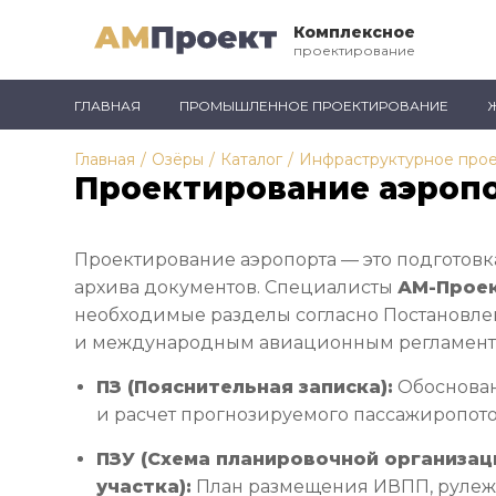
Комплексное
проектирование
ГЛАВНАЯ
ПРОМЫШЛЕННОЕ ПРОЕКТИРОВАНИЕ
Главная
/
Озёры
/
Каталог
/
Инфраструктурное про
Проектирование аэропо
Проектирование аэропорта — это подготовк
архива документов. Специалисты
АМ-Прое
необходимые разделы согласно Постановл
и международным авиационным регламента
ПЗ (Пояснительная записка):
Обоснован
и расчет прогнозируемого пассажиропото
ПЗУ (Схема планировочной организац
участка):
План размещения ИВПП, рулежн