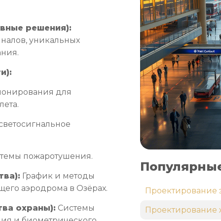
ивные решения):
налов, уникальных
ания.
и):
ионирования для
лета.
светосигнальное
стемы пожаротушения.
Популярные
ва):
График и методы
щего аэродрома в Озёрах.
Проектирование 
ва охраны):
Системы
Проектирование 
ия и биометрического