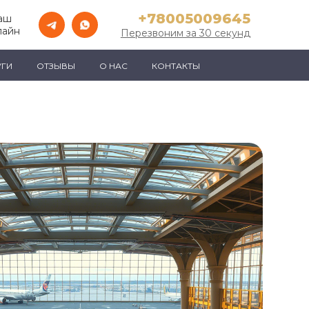
+78005009645
аш
лайн
Перезвоним за 30 секунд
УГИ
ОТЗЫВЫ
О НАС
КОНТАКТЫ