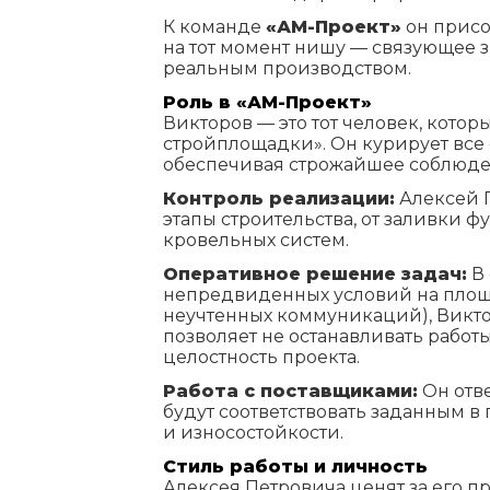
К команде
«АМ-Проект»
он присо
на тот момент нишу — связующее 
реальным производством.
Роль в «АМ-Проект»
Викторов — это тот человек, кото
стройплощадки». Он курирует все
обеспечивая строжайшее соблюде
Контроль реализации:
Алексей 
этапы строительства, от заливки 
кровельных систем.
Оперативное решение задач:
В 
непредвиденных условий на площ
неучтенных коммуникаций), Викто
позволяет не останавливать работ
целостность проекта.
Работа с поставщиками:
Он отве
будут соответствовать заданным в
и износостойкости.
Стиль работы и личность
Алексея Петровича ценят за его п