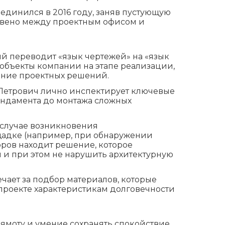
единился в 2016 году, заняв пустующую
звено между проектным офисом и
рый переводит «язык чертежей» на «язык
 объекты компании на этапе реализации,
ние проектных решений.
Петрович лично инспектирует ключевые
фундамента до монтажа сложных
случае возникновения
адке (например, при обнаружении
ров находит решение, которое
ы и при этом не нарушить архитектурную
чает за подбор материалов, которые
 проекте характеристикам долговечности
рямоту и умение сохранять спокойствие