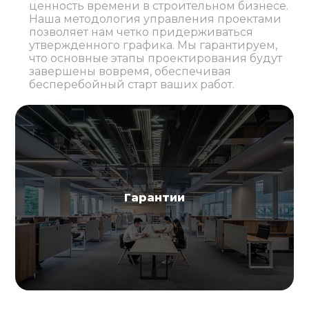
ценность времени в строительном бизнесе.
Наша методология управления проектами
позволяет нам четко придерживаться
утвержденного графика. Мы гарантируем,
что основные этапы проектирования будут
завершены вовремя, обеспечивая
бесперебойный старт ваших работ.
Гарантии