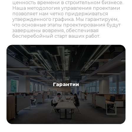
ценность времени в строительном бизнесе.
Наша методология управления проектами
позволяет нам четко придерживаться
утвержденного графика. Мы гарантируем,
что основные этапы проектирования будут
завершены вовремя, обеспечивая
бесперебойный старт ваших работ.
Гарантии