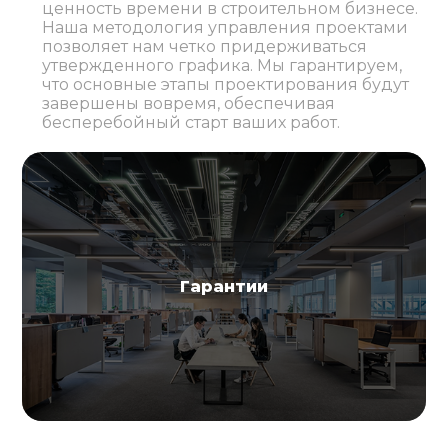
ценность времени в строительном бизнесе.
Наша методология управления проектами
позволяет нам четко придерживаться
утвержденного графика. Мы гарантируем,
что основные этапы проектирования будут
завершены вовремя, обеспечивая
бесперебойный старт ваших работ.
Гарантии