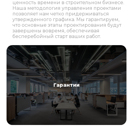
ценность времени в строительном бизнесе.
Наша методология управления проектами
позволяет нам четко придерживаться
утвержденного графика. Мы гарантируем,
что основные этапы проектирования будут
завершены вовремя, обеспечивая
бесперебойный старт ваших работ.
Гарантии