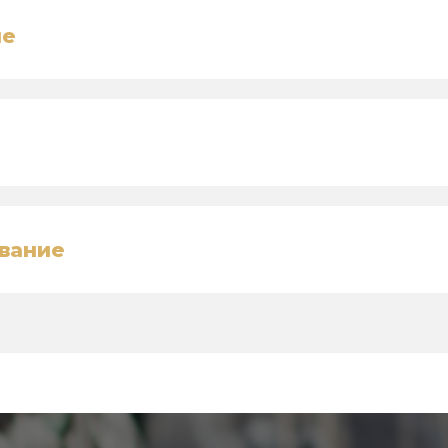
ие
вание