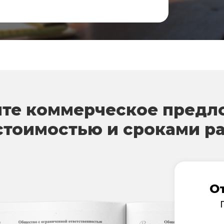
те коммерческое предл
стоимостью и сроками р
О