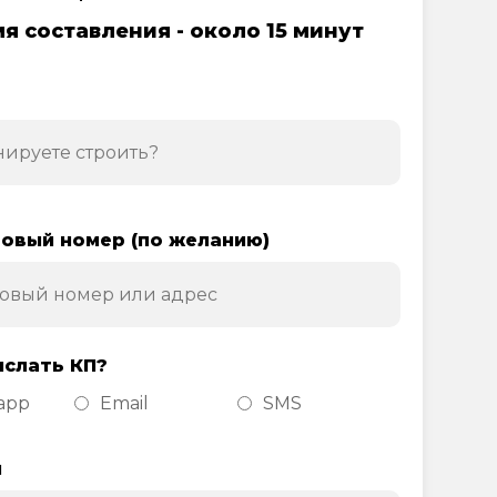
я составления - около 15 минут
овый номер (по желанию)
ислать КП?
app
Email
SMS
н