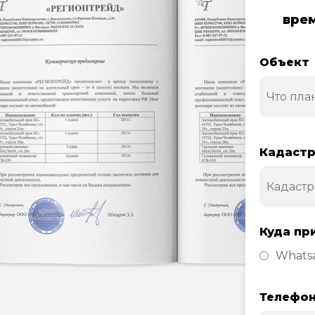
врем
Объект
Кадастр
Куда пр
Whats
Телефо