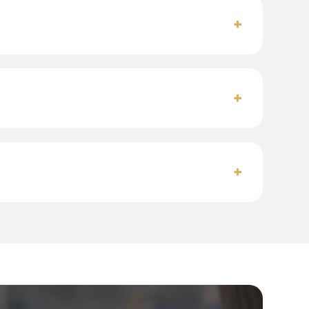
+
+
+