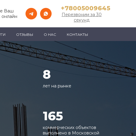
+78005009645
те Ваш
Перезвоним за 30
 онлайн
секунд
УГИ
ОТЗЫВЫ
О НАС
КОНТАКТЫ
8
лет на рынке
165
коммерческих объектов
выполнено в Московской