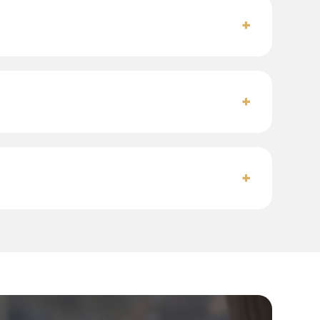
+
+
+