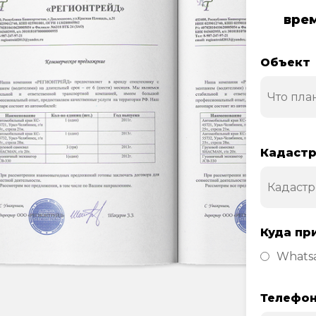
врем
Объект
Кадастр
Куда пр
Whats
Телефо