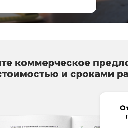
те коммерческое предл
стоимостью и сроками р
О