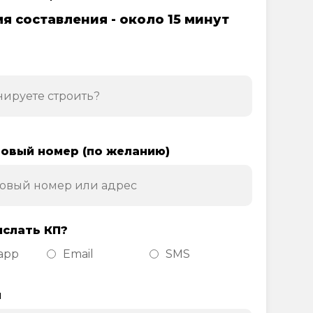
я составления - около 15 минут
овый номер (по желанию)
ислать КП?
app
Email
SMS
н