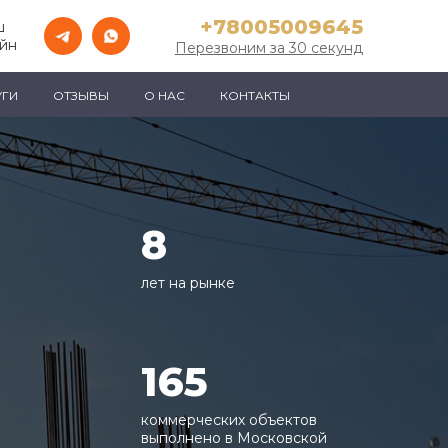
+78005009645
ш
айн
Перезвоним за 30 секунд
УГИ
ОТЗЫВЫ
О НАС
КОНТАКТЫ
8
лет на рынке
165
коммерческих объектов
выполнено в Московской