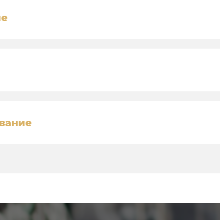
ие
вание