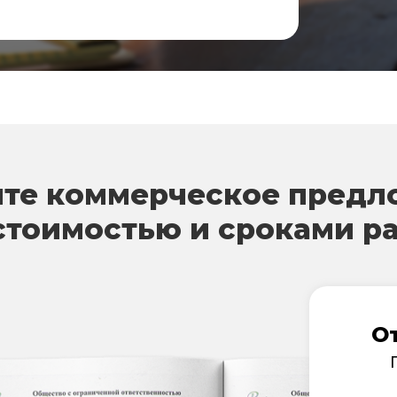
те коммерческое предл
стоимостью и сроками р
О