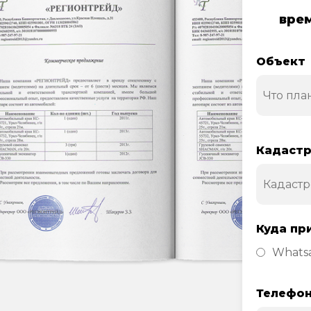
врем
Объект
Кадастр
Куда пр
Whats
Телефо