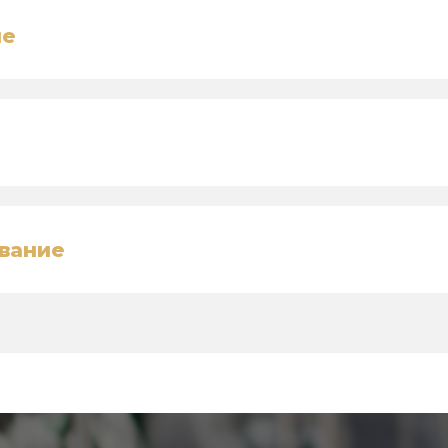
ие
вание