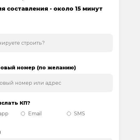
я составления - около 15 минут
овый номер (по желанию)
ислать КП?
app
Email
SMS
н