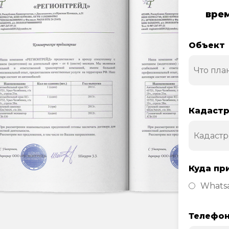
врем
Объект
Кадастр
Куда пр
Whats
Телефо