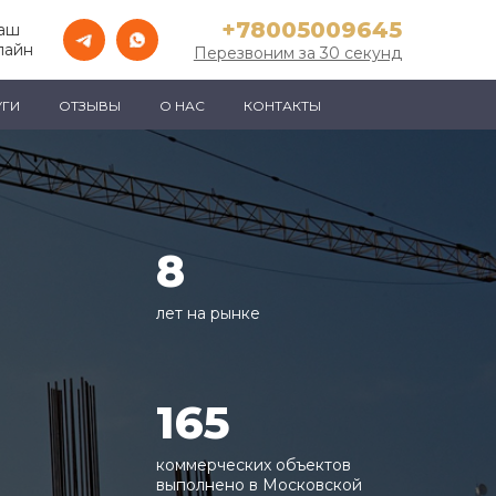
+78005009645
Ваш
лайн
Перезвоним за 30 секунд
УГИ
ОТЗЫВЫ
О НАС
КОНТАКТЫ
8
лет на рынке
165
коммерческих объектов
выполнено в Московской