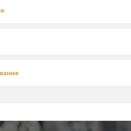
ие
вание