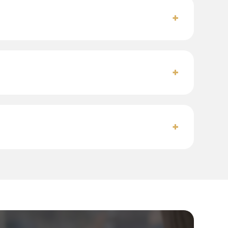
+
+
+