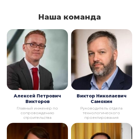
Наша команда
Алексей Петрович
Виктор Николаевич
Викторов
Самохин
Главный инженер по
Руководитель отдела
сопровождению
технологического
строительства
проектирования