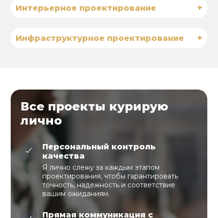
+
Интерьерное проектирование
+
Инфраструктурное проектирование
Все проекты курирую
лично
Персональный контроль
качества
Я лично слежу за каждым этапом
проектирования, чтобы гарантировать
точность, надежность и соответствие
вашим ожиданиям.
Прямая коммуникация с