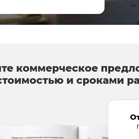
те коммерческое предл
стоимостью и сроками р
О