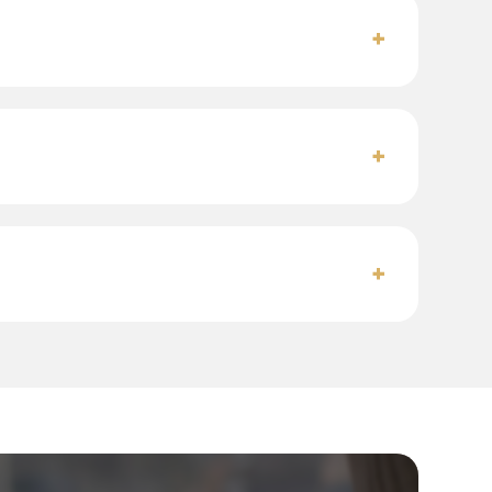
+
+
+