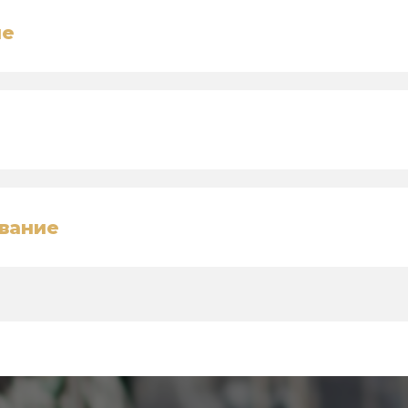
ие
вание