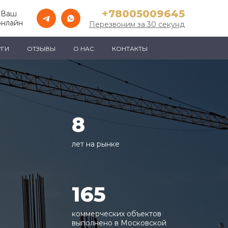
+78005009645
 Ваш
онлайн
Перезвоним за 30 секунд
УГИ
ОТЗЫВЫ
О НАС
КОНТАКТЫ
8
лет на рынке
165
коммерческих объектов
выполнено в Московской