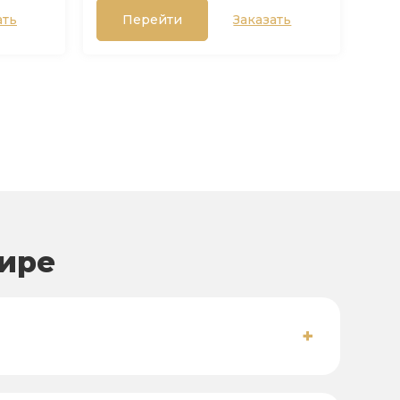
ать
Перейти
Заказать
вире
+