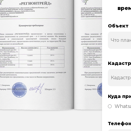
врем
Объект
Кадастр
Куда пр
Whats
Телефо