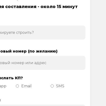
я составления - около 15 минут
овый номер (по желанию)
ислать КП?
app
Email
SMS
н