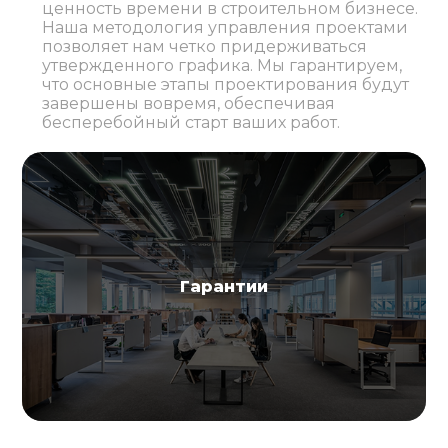
ценность времени в строительном бизнесе.
Наша методология управления проектами
позволяет нам четко придерживаться
утвержденного графика. Мы гарантируем,
что основные этапы проектирования будут
завершены вовремя, обеспечивая
бесперебойный старт ваших работ.
Гарантии