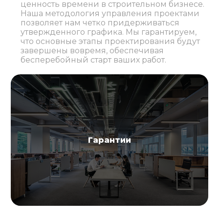
ценность времени в строительном бизнесе.
Наша методология управления проектами
позволяет нам четко придерживаться
утвержденного графика. Мы гарантируем,
что основные этапы проектирования будут
завершены вовремя, обеспечивая
бесперебойный старт ваших работ.
Гарантии