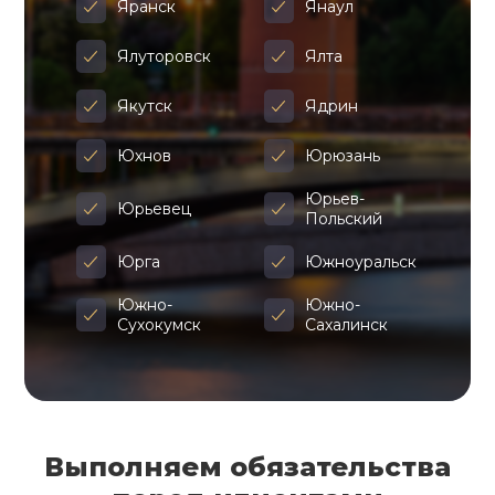
Яранск
Янаул
Ялуторовск
Ялта
Якутск
Ядрин
Юхнов
Юрюзань
Юрьев-
Юрьевец
Польский
Юрга
Южноуральск
Южно-
Южно-
Сухокумск
Сахалинск
Выполняем обязательства