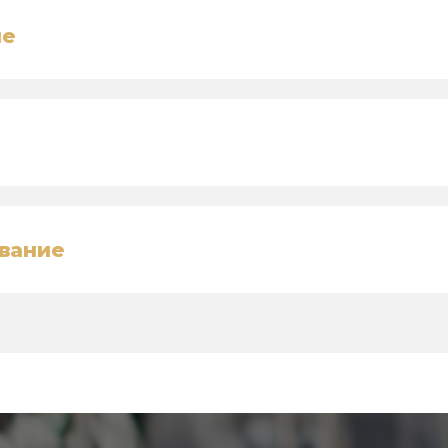
ие
вание