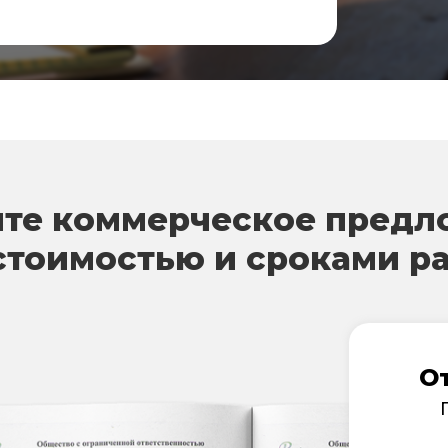
те коммерческое предл
стоимостью и сроками р
О