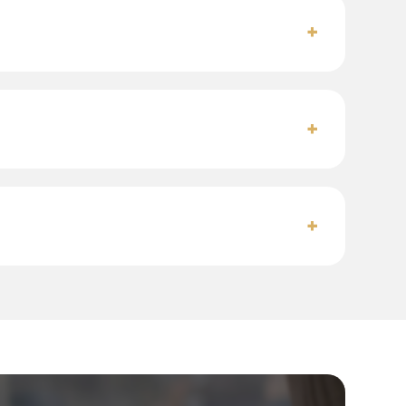
+
+
+