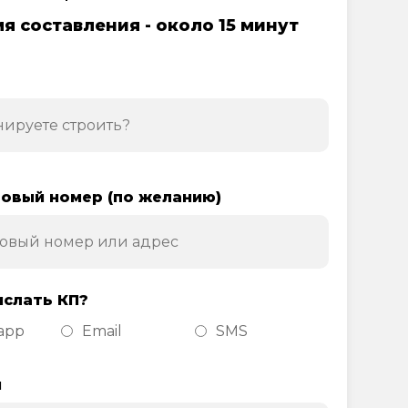
я составления - около 15 минут
овый номер (по желанию)
ислать КП?
app
Email
SMS
н