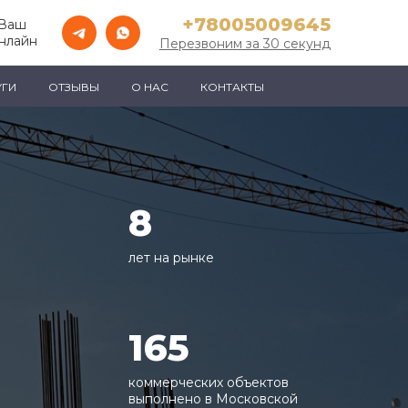
+78005009645
 Ваш
нлайн
Перезвоним за 30 секунд
УГИ
ОТЗЫВЫ
О НАС
КОНТАКТЫ
8
лет на рынке
165
коммерческих объектов
выполнено в Московской