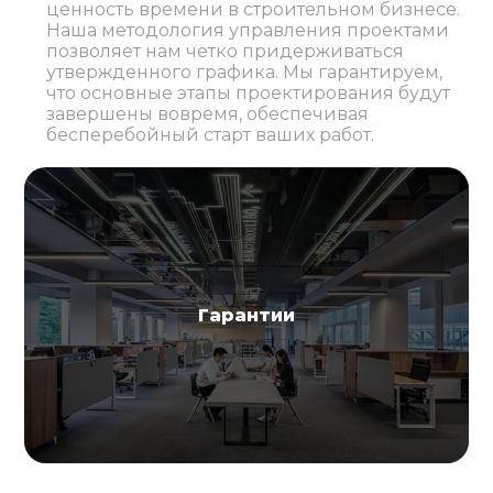
ценность времени в строительном бизнесе.
Наша методология управления проектами
позволяет нам четко придерживаться
утвержденного графика. Мы гарантируем,
что основные этапы проектирования будут
завершены вовремя, обеспечивая
бесперебойный старт ваших работ.
Гарантии