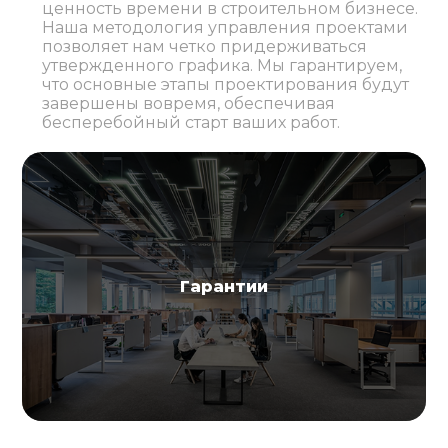
ценность времени в строительном бизнесе.
Наша методология управления проектами
позволяет нам четко придерживаться
утвержденного графика. Мы гарантируем,
что основные этапы проектирования будут
завершены вовремя, обеспечивая
бесперебойный старт ваших работ.
Гарантии