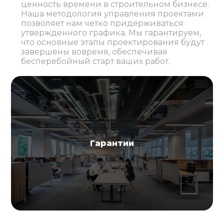
ценность времени в строительном бизнесе.
Наша методология управления проектами
позволяет нам четко придерживаться
утвержденного графика. Мы гарантируем,
что основные этапы проектирования будут
завершены вовремя, обеспечивая
бесперебойный старт ваших работ.
Гарантии