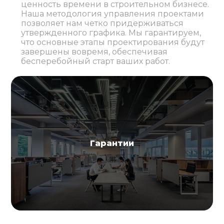
ценность времени в строительном бизнесе.
Наша методология управления проектами
позволяет нам четко придерживаться
утвержденного графика. Мы гарантируем,
что основные этапы проектирования будут
завершены вовремя, обеспечивая
бесперебойный старт ваших работ.
Гарантии