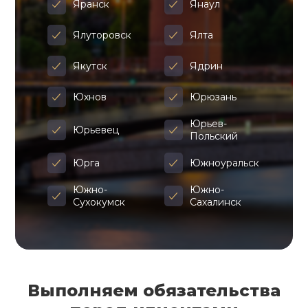
Яранск
Янаул
Ялуторовск
Ялта
Якутск
Ядрин
Юхнов
Юрюзань
Юрьев-
Юрьевец
Польский
Юрга
Южноуральск
Южно-
Южно-
Сухокумск
Сахалинск
Выполняем обязательства