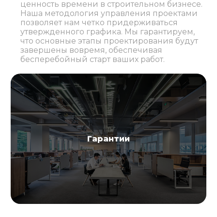
ценность времени в строительном бизнесе.
Наша методология управления проектами
позволяет нам четко придерживаться
утвержденного графика. Мы гарантируем,
что основные этапы проектирования будут
завершены вовремя, обеспечивая
бесперебойный старт ваших работ.
Гарантии