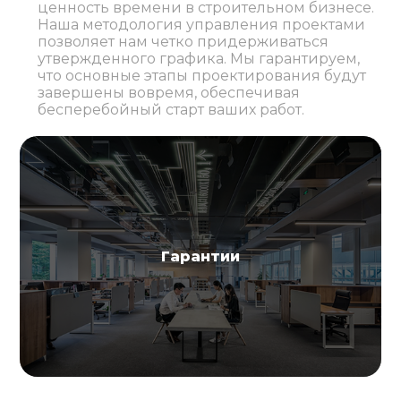
ценность времени в строительном бизнесе.
Наша методология управления проектами
позволяет нам четко придерживаться
утвержденного графика. Мы гарантируем,
что основные этапы проектирования будут
завершены вовремя, обеспечивая
бесперебойный старт ваших работ.
Гарантии