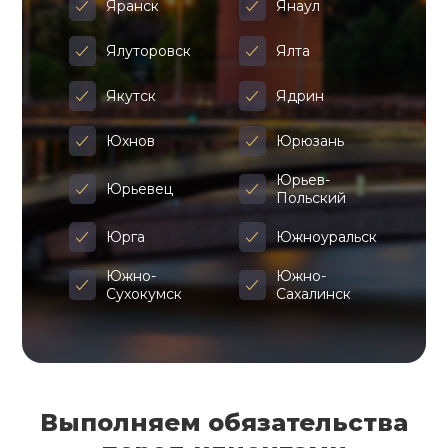
Яранск
Янаул
Ялуторовск
Ялта
Якутск
Ядрин
Юхнов
Юрюзань
Юрьев-
Юрьевец
Польский
Юрга
Южноуральск
Южно-
Южно-
Сухокумск
Сахалинск
Выполняем обязательства