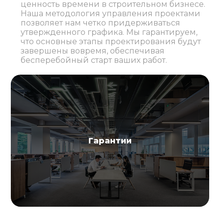
ценность времени в строительном бизнесе.
Наша методология управления проектами
позволяет нам четко придерживаться
утвержденного графика. Мы гарантируем,
что основные этапы проектирования будут
завершены вовремя, обеспечивая
бесперебойный старт ваших работ.
Гарантии