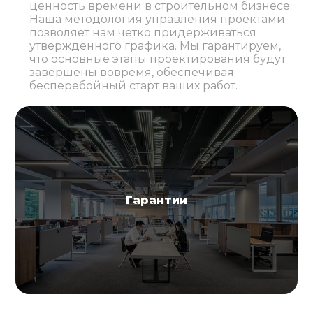
ценность времени в строительном бизнесе.
Наша методология управления проектами
позволяет нам четко придерживаться
утвержденного графика. Мы гарантируем,
что основные этапы проектирования будут
завершены вовремя, обеспечивая
бесперебойный старт ваших работ.
Гарантии