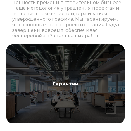
ценность времени в строительном бизнесе.
Наша методология управления проектами
позволяет нам четко придерживаться
утвержденного графика. Мы гарантируем,
что основные этапы проектирования будут
завершены вовремя, обеспечивая
бесперебойный старт ваших работ.
Гарантии