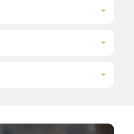
+
+
+