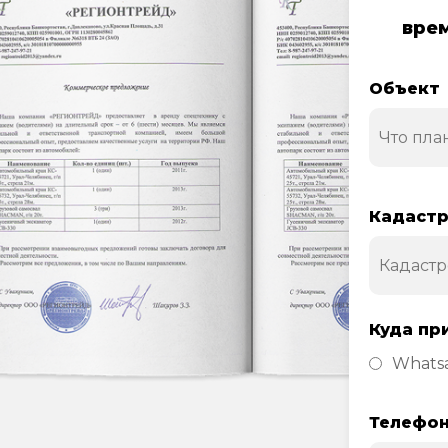
врем
Объект
Кадастр
Куда пр
Whats
Телефо