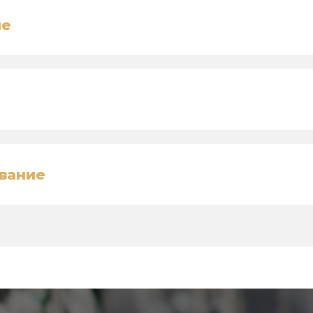
ие
вание