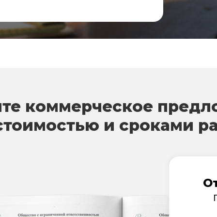
те коммерческое предл
стоимостью и сроками р
О