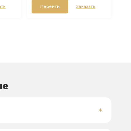
ать
Перейти
Заказать
не
+