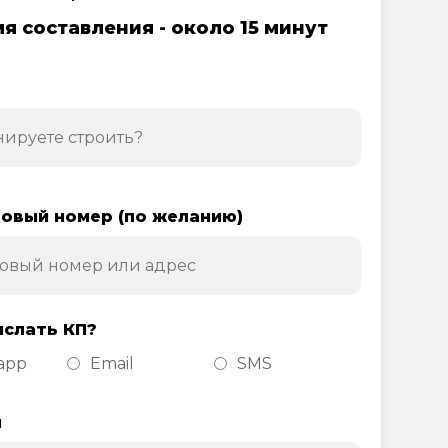
я составления - около 15 минут
овый номер (по желанию)
ислать КП?
app
Email
SMS
н