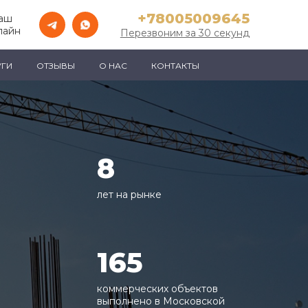
+78005009645
Ваш
лайн
Перезвоним за 30 секунд
УГИ
ОТЗЫВЫ
О НАС
КОНТАКТЫ
8
лет на рынке
165
коммерческих объектов
выполнено в Московской