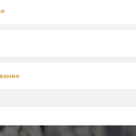
ие
вание