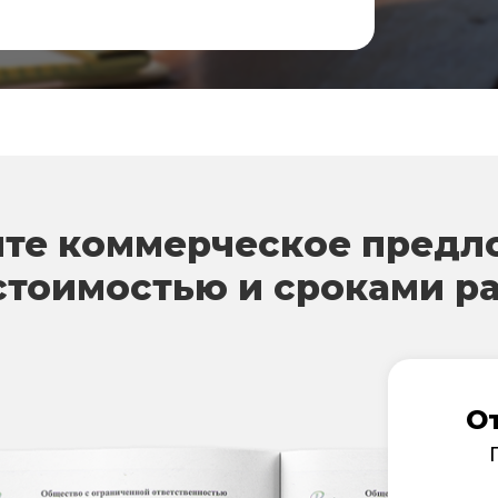
те коммерческое предл
стоимостью и сроками р
О