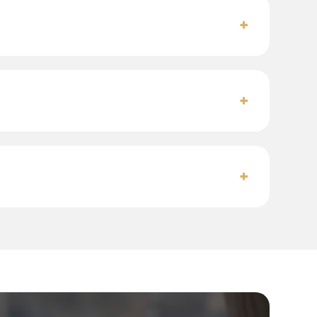
+
+
+