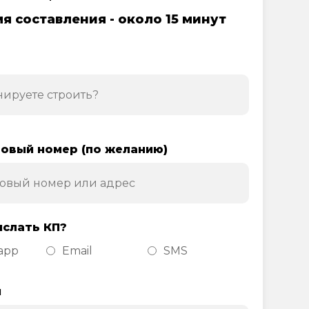
я составления - около 15 минут
овый номер (по желанию)
ислать КП?
app
Email
SMS
н