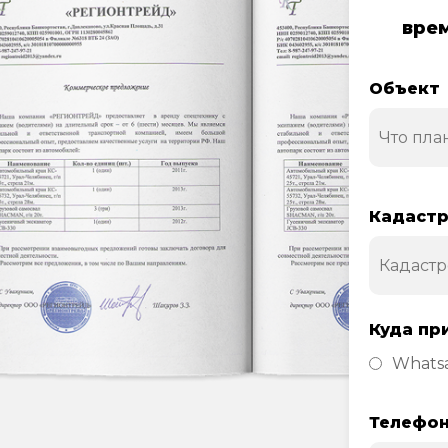
врем
Объект
Кадастр
Куда пр
Whats
Телефо