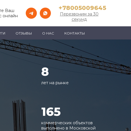
+78005009645
те Ваш
Перезвоним за 30
с онлайн
секунд
УГИ
ОТЗЫВЫ
О НАС
КОНТАКТЫ
8
лет на рынке
165
коммерческих объектов
выполнено в Московской