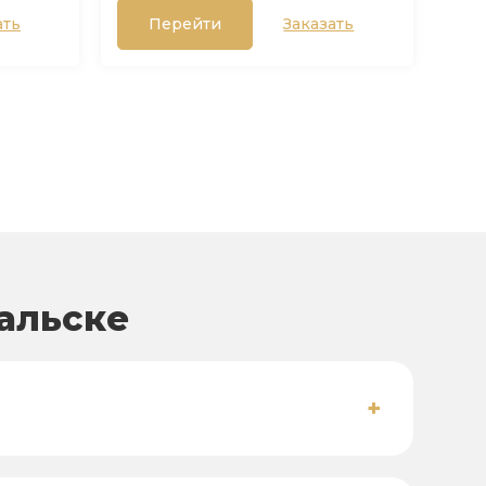
ать
Перейти
Заказать
альске
+