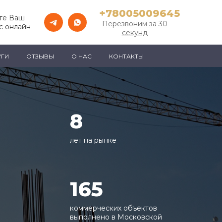
+78005009645
те Ваш
Перезвоним за 30
с онлайн
секунд
УГИ
ОТЗЫВЫ
О НАС
КОНТАКТЫ
8
лет на рынке
165
коммерческих объектов
выполнено в Московской