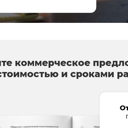
те коммерческое предл
стоимостью и сроками р
О