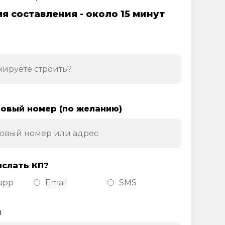
я составления - около 15 минут
овый номер (по желанию)
ислать КП?
app
Email
SMS
н