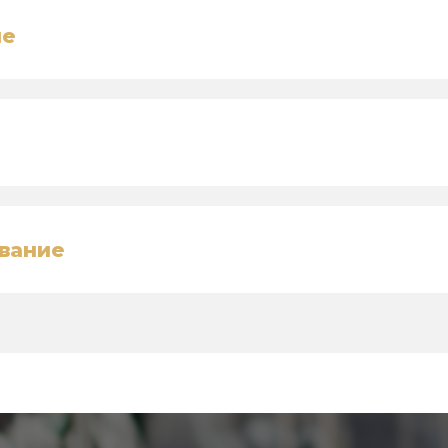
ие
вание