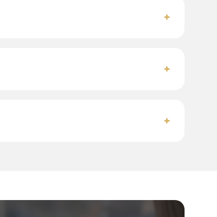
+
+
+