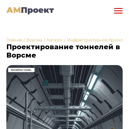
Главная
/
Ворсма
/
Каталог
/
Инфраструктурное проектир
Проектирование тоннелей в
Ворсме