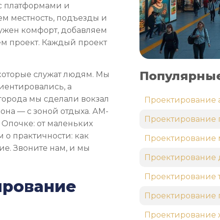
 с платформами и
ем местность, подъезды и
 нужен комфорт, добавляем
м проект. Каждый проект
Популярные
которые служат людям. Мы
иентировались, а
 города мы сделали вокзал
Проектирование 
она — с зоной отдыха. АМ-
Проектирование 
 Опочке: от маленьких
 о практичности: как
Проектирование 
ие. Звоните нам, и мы
Проектирование 
Проектирование 
ирование
Проектирование 
Проектирование 