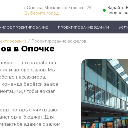
г.Опочка, Московское шоссе, 24
Задайте 
вопрос о
Выберите город
ЖИЛОЕ ПРОЕКТИРОВАНИЕ
ПРОЕКТИРОВАНИЕ ЗДАНИЙ
УСЛ
оектирование
/
Проектирование вокзалов
ов в Опочке
почке — это разработка
 или автовокзалов. Мы
обство пассажиров,
 команда берётся за все
ментации, чтобы вокзал
еры, которые учитывают
анспорта, бюджет. Для
мпактное здание с залом