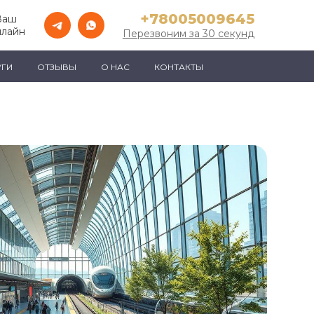
+78005009645
Ваш
нлайн
Перезвоним за 30 секунд
УГИ
ОТЗЫВЫ
О НАС
КОНТАКТЫ