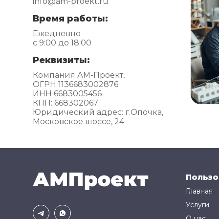
info@am-proekt.ru
Время работы:
Ежедневно
с 9:00 до 18:00
Реквизиты:
Компания АМ-Проект,
ОГРН 1136683002876
ИНН 6683005456
КПП: 668302067
Юридический адрес: г.Опочка,
Московское шоссе, 24
Пользо
Главная
Услуги
О нас