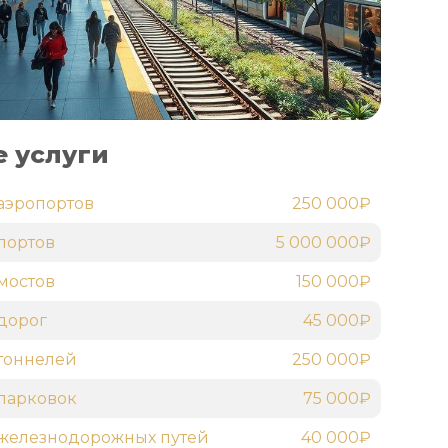
 услуги
аэропортов
250 000₽
портов
5 000 000₽
мостов
150 000₽
дорог
45 000₽
тоннелей
250 000₽
парковок
75 000₽
железнодорожных путей
40 000₽